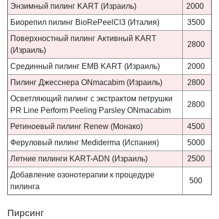
Энзимный пилинг KART (Израиль)
2000
Биорепил пилинг BioRePeelCl3 (Италия)
3500
Поверхностный пилинг Активный KART
2800
(Израиль)
Срединный пилинг ЕМВ KART (Израиль)
2000
Пилинг Джесснера ONmacabim (Израиль)
2800
Осветляющий пилинг с экстрактом петрушки
2800
PR Line Perform Peeling Parsley ONmacabim
Ретиноевый пилинг Renew (Монако)
4500
Феруловый пилинг Mediderma (Испания)
5000
Летние пилинги KART-АDN (Израиль)
2500
Добавление озонотерапии к процедуре
500
пилинга
Пирсинг