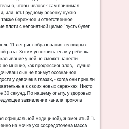
тельно, чтобы человек сам принимал
и, или нет. Грудному ребенку нужно
а также бережное и ответственное
ие плоти с непонятной целью "пусть будет
осле 11 лет риск образования келоидных
ой раза. Хотим успокоить: если у ребенка
окалывание ушей не сможет нанести
аше мнение, как профессионалов, - лучше
дочь/ваш сын не примут осознанное
сти у девочек в глазах, - когда они пришли
ровательные в своих новых сережках. Никто
е 30 секунд. По нашему опыту, у здоровых
следующее заживление канала прокола
ная официальной медициной), знаменитый П.
енно на мочке уха сосредоточена масса