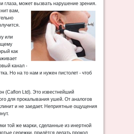
ии глаза, может вызвать нарушение зрения.
снит
вам,
тельно
олучится.
ку или
ующему
орый как
аживает
овый канал -
ка. Но на то нам и нужен пистолет - чтоб
н (Caflon Ltd). Это известнейший
ого для прокалывания ушей. От аналогов
 клинит и не заедает. Неприятные ощущения
нут.
ки той же марки, сделанные из инертной
олотые сережки, придётся делать прокол