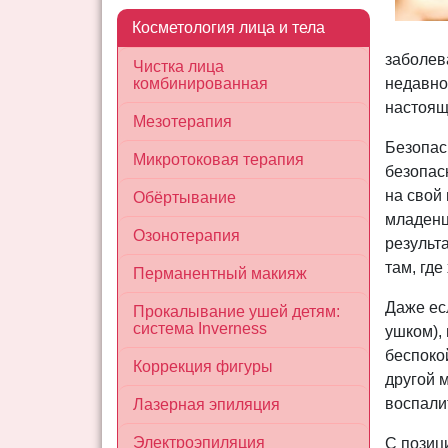
Косметология лица и тела
заболев
Чистка лица
комбинированная
недавно
настоящ
Мезотерапия
Безопас
Микротоковая терапия
безопас
на свой 
Обёртывание
младенц
Озонотерапия
результа
там, где
Перманентный макияж
Даже ес
Прокалывание ушей детям:
система Inverness
ушком), 
беспоко
Коррекция фигуры
другой м
воспалит
Лазерная эпиляция
Электроэпиляция
С позиц