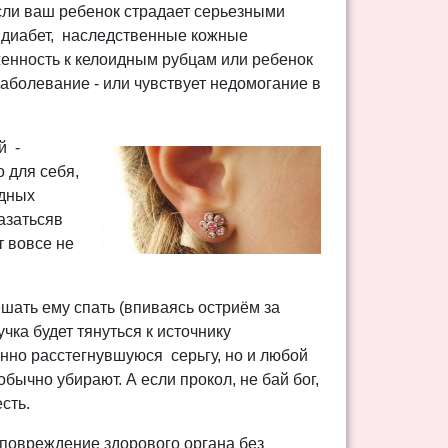
ли ваш ребенок страдает серьезными
 диабет, наследственные кожные
енность к келоидным рубцам или ребенок
аболевание - или чувствует недомогание в
й -
 для себя,
удных
азатьсяв
т вовсе не
шать ему спать (впиваясь остриём за
чка будет тянуться к источнику
янно расстегнувшуюся серьгу, но и любой
бычно убирают. А если прокол, не бай бог,
сть.
 повреждение здорового органа без