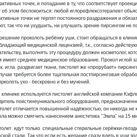
ктивных точек, и попадание в ту, что соответствует проекц
т об этом беспокоиться: любой иглорефлексотерапевт объя
активные точки не терпят постоянного раздражения и обяза
т, так что ни ухудшить, ни улучшить зрение пирсингом не п
решение проколоть ребёнку уши, стоит обращаться в клини
обладающий медицинской лицензией, т.к., согласно действ
ательству, выполнять эту процедуру должен косметолог, кот
 имеет среднее медицинское образование. Прокол иглой з
.к. игла раздвигает ткани, пистолет же «прорубает» пирсинг
лучае требуется более тщательная постпирсинговая обработ
рколоть ухо - бескровно и без мучений.
 клинике используется пистолет английской компании Кэфло
дитель поистинеуникального оборудования, предназначенн
столет отличается повышенной надёжностью, он никогда не
ола можно смягчить нанесением анестетика "Эмла" на 15 ми
толет идут только специальные стерильные серёжки-гвозди
ской стали. Так что если есть желание сразу вдеть в уши з