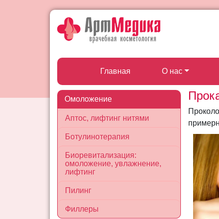
Главная
О нас
Прок
Омоложение
Проколо
Аптос, лифтинг нитями
примерн
Ботулинотерапия
Биоревитализация:
омоложение, увлажнение,
лифтинг
Пилинг
Филлеры