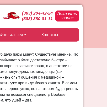
(383) 204-42-24
Заказать
звонок
(383) 380-81-11
Фотогалерея
Контакты
о дело пары минут. Существует мнение, что
 забывает о боли достаточно быстро –
 он хорошо зафикси
рован, в анестезии не
даже полугодовалые младенцы (как
 жизнь опыт общения с медициной –
лакать уже при виде белого халата. В самом
ть первое ушко, но на втором будет реветь
всем не поможет специалисту. Вообще,
м, что ушей – два.