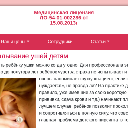
Медицинская лицензия
ЛО-54-01-002286 от
15.08.2013г
Наши цены
Сотрудники
Статьи
алывание ушей детям
ть ребёнку ушки можно когда угодно. Для профессионала эт
о до полутора лет ребёнок чувства страха не испытывает и
очень напоминает шутку «пациент, если
нуждается», не правда ли? На практике 
правило, уже имевшие за свою короткую
прививки, сдача крови и т.д.) начинают п
лучшем случае, ребёнок позволит проколо
и сопротивляться в полную силу, что со
главная проблема детского пирсинга в то