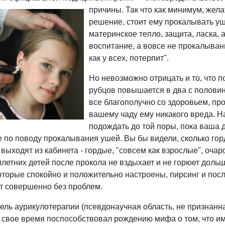
причины. Так что как минимум,
жела
решение, стоит ему прокалывать уш
материнское тепло, защита, ласка, 
воспитание, а вовсе не прокалыван
как у всех, потерпит".
Но невозможно отрицать и то, что п
рубцов повышается в два с половин
все благополучно со здоровьем, пр
вашему чаду ему никакого вреда. Н
подождать до той поры, пока ваша 
 по поводу прокалывания ушей. Вы бы видели, сколько гордо
выходят из кабинета - гордые, "совсем как взрослые", оча
илетних детей после прокола не вздыхает и не горюет дольш
которые спокойно и положительно настроены, пирсинг и по
т совершенно без проблем.
ель аурикулотерапии (псевдонаучная область, не признан
 свое время поспособствовал рождению мифа о том, что им