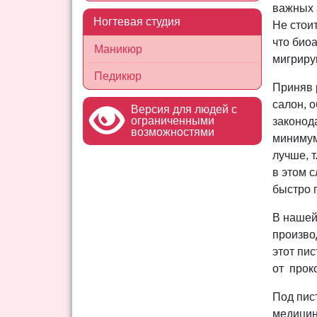
важных а
Ногтевая студия
Не стои
что био
Маникюр
мигрирую
Педикюр
Приняв 
салон, 
Версия для людей с
ограниченными
законод
возможностями
минимум
лучше, т
в этом с
быстро п
В нашей
произво
этот пи
от прок
Под пис
медицин