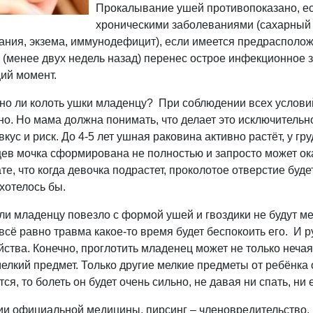
Прокалывание ушей противопоказано, ес
хроническими заболеваниями (сахарный
ания, экзема, иммунодефицит), если имеется предрасполож
 (менее двух недель назад) перенес острое инфекционное з
ий момент.
но ли колоть ушки младенцу? При соблюдении
всех услови
но. Но мама должна понимать, что делает это исключительно
вкус и риск. До 4-5 лет ушная раковина активно растёт, у гр
ев мочка сформирована не полностью и запросто может ок
те, что когда девочка подрастет, проколотое отверстие буде
 хотелось бы.
ли младенцу повезло с формой ушей и гвоздики не будут ме
всё равно травма какое-то время будет беспокоить его. И ру
йства. Конечно, проглотить младенец может не только неча
елкий предмет. Только другие мелкие предметы от ребёнка о
ся, то болеть он будет очень сильно, не давая ни спать, ни е
ии официальной медицины, пирсинг – членовредительство,