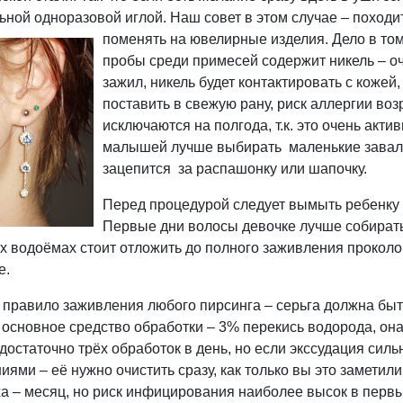
ьной одноразовой иглой. Наш совет в этом случае – походит
поменять на ювелирные изделия. Дело в том
пробы среди примесей содержит никель – оч
зажил, никель будет контактировать с кожей
поставить в свежую рану, риск аллергии воз
исключаются на полгода, т.к. это очень акт
малышей лучше выбирать маленькие завальц
зацепится за распашонку или шапочку.
Перед процедурой следует вымыть ребенку 
Первые дни волосы девочке лучше собирать
х водоёмах стоит отложить до полного заживления проколов
е.
 правило заживления любого пирсинга – серьга должна быть
 основное средство обработки – 3% перекись водорода, она
достаточно трёх обработок в день, но если экссудация силь
иями – её нужно очистить сразу, как только вы это замети
ха – месяц, но риск инфицирования наиболее высок в первы