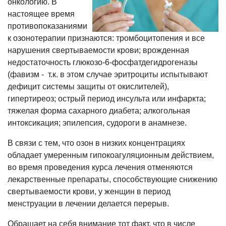
онкологию. В
настоящее время
противопоказаниями
к озонотерапии признаются: тромбоцитопения и все
нарушения свертываемости крови; врожденная
недостаточность глюкозо-6-фосфатдегидрогеназы
(фавизм - т.к. в этом случае эритроциты испытывают
дефицит системы защиты от окислителей),
гипертиреоз; острый период инсульта или инфаркта;
тяжелая форма сахарного диабета; алкогольная
интоксикация; эпилепсия, судороги в анамнезе.
В связи с тем, что озон в низких концентрациях
обладает умеренным гипокоагуляционным действием,
во время проведения курса лечения отменяются
лекарственные препараты, способствующие снижению
свертываемости крови, у женщин в период
менструации в лечении делается перерыв.
Обращает на себя внимание тот факт, что в числе